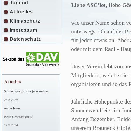
Jugend
Liebe ASC'ler, liebe Gäs
Aktuelles
Klimaschutz
wie unser Name schon ver
Impressum
unterwegs. Ob auf der Pis
Datenschutz
für jeden etwas an. Aber
oder mit dem Radl - Hau
Unser Verein lebt von u
Mitgliedern, welche die 
Aktuelles
organisieren und so das 
Sommerprogramm jetzt online
25.5.2026
Jährliche Höhepunkte des
weiter lesen
Sonnenwendfeier im Juni
Neue Geschäftsstelle
Anfang Dezember. Beide 
17.9.2024
unserem Brauneck Gipfel